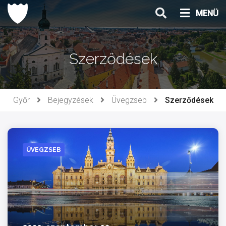
Ugrás
MENÜ
a
tartalomhoz
Szerződések
Győr
Bejegyzések
Üvegzseb
Szerződések
ÜVEGZSEB