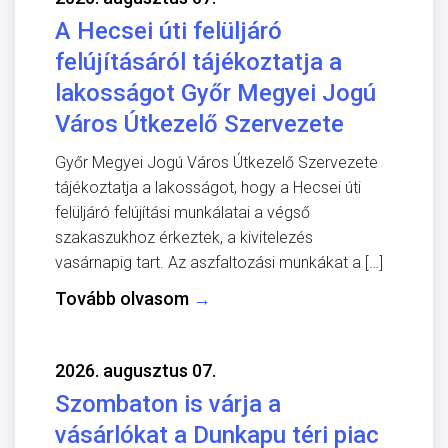
A Hecsei úti felüljáró
felújításáról tájékoztatja a
lakosságot Győr Megyei Jogú
Város Útkezelő Szervezete
Győr Megyei Jogú Város Útkezelő Szervezete
tájékoztatja a lakosságot, hogy a Hecsei úti
felüljáró felújítási munkálatai a végső
szakaszukhoz érkeztek, a kivitelezés
vasárnapig tart. Az aszfaltozási munkákat a […]
Tovább olvasom
→
2026. augusztus 07.
Szombaton is várja a
vásárlókat a Dunkapu téri piac