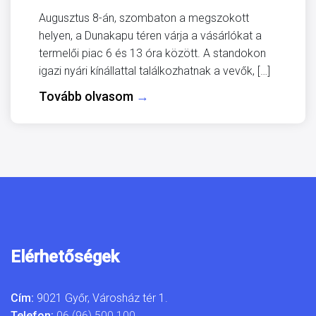
Augusztus 8-án, szombaton a megszokott
helyen, a Dunakapu téren várja a vásárlókat a
termelői piac 6 és 13 óra között. A standokon
igazi nyári kínállattal találkozhatnak a vevők, […]
Tovább olvasom
→
Elérhetőségek
Cím:
9021 Győr, Városház tér 1.
Telefon:
06 (96) 500 100