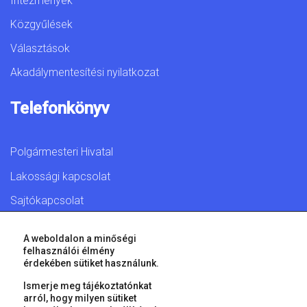
Intézmények
Közgyűlések
Választások
Akadálymentesítési nyilatkozat
Telefonkönyv
Polgármesteri Hivatal
Lakossági kapcsolat
Sajtókapcsolat
A weboldalon a minőségi
felhasználói élmény
érdekében sütiket használunk.
© 2026 Győr Megyei Jogú Város • Minden jog fenntartva!
Ismerje meg tájékoztatónkat
arról, hogy milyen sütiket