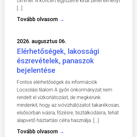
címmel. A koncert egyszerre kínál zenei élményt
[…]
Tovább olvasom
→
2026. augusztus 06.
Elérhetőségek, lakossági
észrevételek, panaszok
bejelentése
Fontos elérhetőségek és információk
Locsolási tilalom A győri önkormányzat nem
rendelt el vízkorlátozást, de megkérünk
mindenkit, hogy az ivóvízhálózatot takarékosan,
elsősorban ivásra, főzésre, tisztálkodásra, tehát
alapvető háztartási célra használja. […]
Tovább olvasom
→