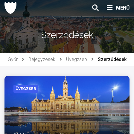
Ugrás
MENÜ
a
tartalomhoz
Szerződések
Győr
Bejegyzések
Üvegzseb
Szerződések
ÜVEGZSEB