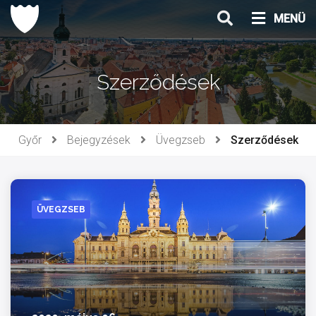
Ugrás
MENÜ
a
tartalomhoz
Szerződések
Győr
Bejegyzések
Üvegzseb
Szerződések
ÜVEGZSEB