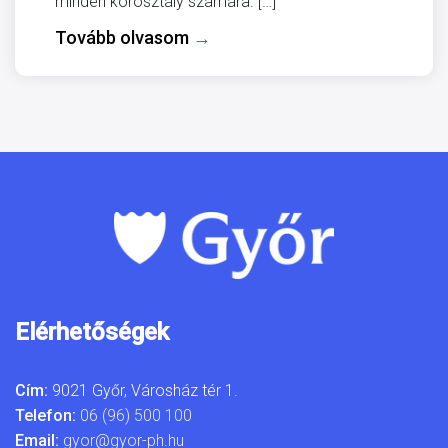
minden korosztály számára. […]
Tovább olvasom
→
Elérhetőségek
Cím:
9021 Győr, Városház tér 1.
Telefon:
06 (96) 500 100
Email:
gyor@gyor-ph.hu