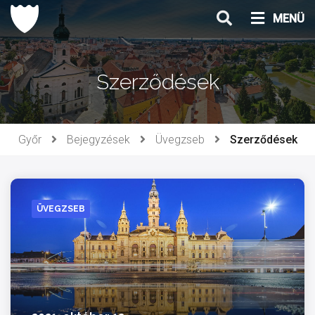
Ugrás
MENÜ
a
tartalomhoz
Szerződések
Győr
Bejegyzések
Üvegzseb
Szerződések
ÜVEGZSEB