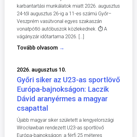
karbantartási munkálatok miatt 2026. augusztus
24-től augusztus 26-ig a 11-es számú Győr–
Veszprém vasútvonal egyes szakaszán
vonatpótló autóbuszok közlekednek. ⏱️ A
vágányzár időtartama 2026. […]
Tovább olvasom
→
2026. augusztus 10.
Győri siker az U23-as sportlövő
Európa-bajnokságon: Laczik
Dávid aranyérmes a magyar
csapattal
Újabb magyar siker született a lengyelországi
Wrocławban rendezett U23-as sportlövő
Európa-bajnokságon: a férfi 25 méteres