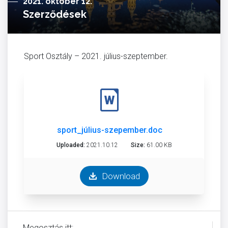
2021. október 12.
Szerződések
Sport Osztály – 2021. július-szeptember.
sport_július-szepember.doc
Uploaded:
2021.10.12
Size:
61.00 KB
Download
Megosztás itt: