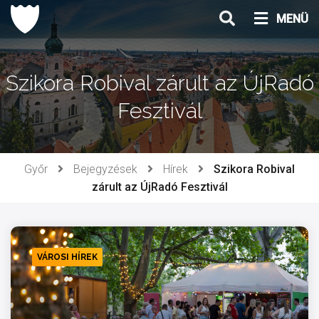
Ugrás
MENÜ
a
tartalomhoz
Szikora Robival zárult az ÚjRadó
Fesztivál
Győr
Bejegyzések
Hírek
Szikora Robival
zárult az ÚjRadó Fesztivál
VÁROSI HÍREK