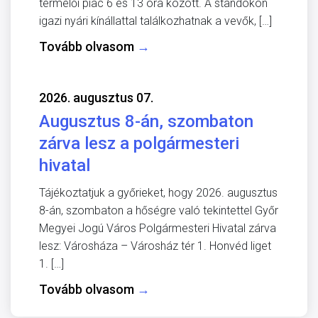
termelői piac 6 és 13 óra között. A standokon
igazi nyári kínállattal találkozhatnak a vevők, […]
Tovább olvasom
→
2026. augusztus 07.
Augusztus 8-án, szombaton
zárva lesz a polgármesteri
hivatal
Tájékoztatjuk a győrieket, hogy 2026. augusztus
8-án, szombaton a hőségre való tekintettel Győr
Megyei Jogú Város Polgármesteri Hivatal zárva
lesz: Városháza – Városház tér 1. Honvéd liget
1. […]
Tovább olvasom
→