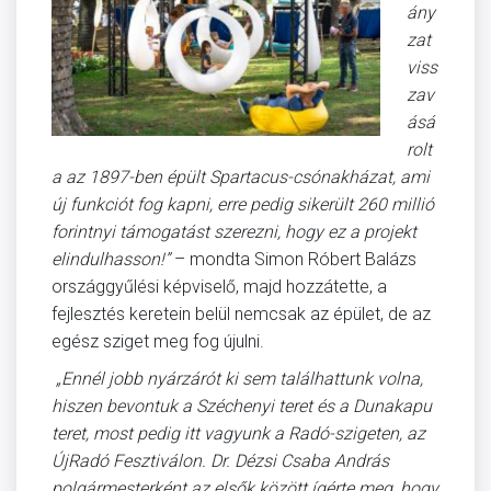
ány
zat
viss
zav
ásá
rolt
a az 1897-ben épült Spartacus-csónakházat, ami
új funkciót fog kapni, erre pedig sikerült 260 millió
forintnyi támogatást szerezni, hogy ez a projekt
elindulhasson!”
– mondta Simon Róbert Balázs
országgyűlési képviselő, majd hozzátette, a
fejlesztés keretein belül nemcsak az épület, de az
egész sziget meg fog újulni.
„Ennél jobb nyárzárót ki sem találhattunk volna,
hiszen bevontuk a Széchenyi teret és a Dunakapu
teret, most pedig itt vagyunk a Radó-szigeten, az
ÚjRadó Fesztiválon. Dr. Dézsi Csaba András
polgármesterként az elsők között ígérte meg, hogy