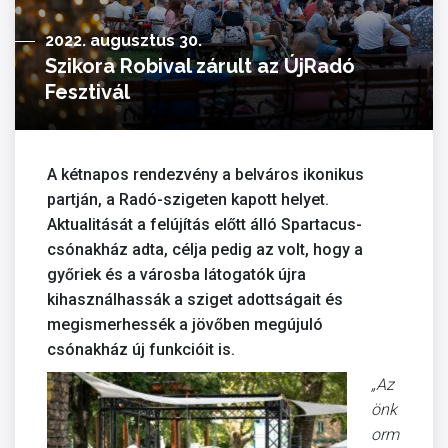
2022. augusztus 30.
Szikora Robival zárult az ÚjRadó
Fesztivál
A kétnapos rendezvény a belváros ikonikus
partján, a Radó-szigeten kapott helyet.
Aktualitását a felújítás előtt álló Spartacus-
csónakház adta,
célja pedig az volt, hogy a
győriek és a városba látogatók újra
kihasználhassák a sziget adottságait és
megismerhessék a jövőben megújuló
csónakház új funkcióit is.
„Az
önk
orm