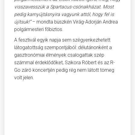
visszavesszük a Spartacus-csónakházat. Most
pedig karnyújtásnyira vagyunk attól, hogy fel is
újítsuk!”
– mondta büszkén Virág-Adorján Andrea
polgármesteri főbiztos.
A fesztivál egyik napja sem szégyenkezhetett
látogatottság szempontjából: délutánonként a
gasztronómiai élmények csalogattak szép
számmal érdeklődőket, Szikora Róbert és az R-
Go záró koncertjén pedig rég nem látott tömeg
volt jelen.