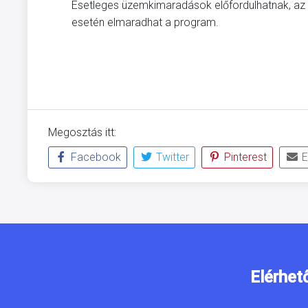
Esetleges üzemkimaradások előfordulhatnak, az ú
esetén elmaradhat a program.
Megosztás itt:
Facebook
Twitter
Pinterest
E
Elérhet