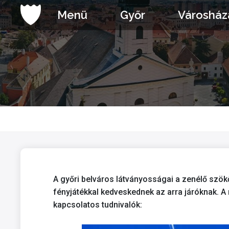
Ugrás
Menü
Győr
Városház
a
tartalomhoz
A győri belváros látványosságai a zenélő szö
fényjátékkal kedveskednek az arra járóknak. 
kapcsolatos tudnivalók: