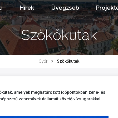
a
Hírek
Üvegzseb
Projekt
Szökőkutak
Győr
Szökőkutak
kőkutak, amelyek meghatározott időpontokban zene- és
A népszerű zeneművek dallamát követő vízsugarakkal