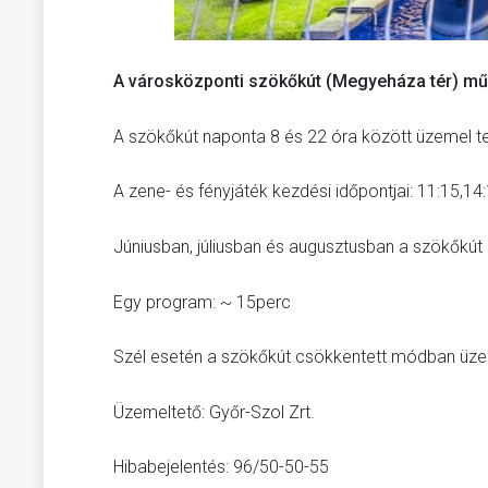
A városközponti szökőkút (Megyeháza tér) mű
A szökőkút naponta 8 és 22 óra között üzemel te
A zene- és fényjáték kezdési időpontjai: 11:15,14:
Júniusban, júliusban és augusztusban a szökőkút 2
Egy program: ~ 15perc
Szél esetén a szökőkút csökkentett módban üze
Üzemeltető: Győr-Szol Zrt.
Hibabejelentés: 96/50-50-55