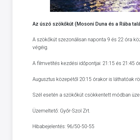
Az úszó szökőkút (Mosoni Duna és a Rába tal
A szökőkút szezonálisan naponta 9 és 22 óra köz
végéig.
A filmvetítés kezdési időpontjai: 21:15 és 21:45 ó
Augusztus közepétől 20:15 órakor is láthatóak röv
Szél esetén a szökőkút csökkentett módban üze
Üzemeltető: Győr-Szol Zrt.
Hibabejelentés: 96/50-50-55