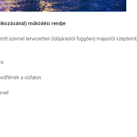
álkozásánál) működési rendje
ött üzemel tervezetten (időjárástól függően) májustól szeptem
ra
idfilmek a vízfalon.
mel!