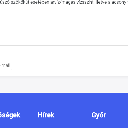
szó szökőkút esetében árvíz/magas vízsszint, illetve alacsony 
-mail
őségek
Hírek
Győr