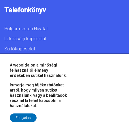
Telefonkönyv
Polgármesteri Hivatal
Lakossági kapcsolat
Sajtókapcsolat
A weboldalon a minőségi
felhasználói élmény
érdekében sütiket használunk.
© 2026 Győr Megyei Jogú Város • Minden jog fenntartva!
Ismerje meg tájékoztatónkat
arról, hogy milyen sütiket
használunk, vagy a
beállítások
résznél ki lehet kapcsolni a
használatukat.
Elfogadás