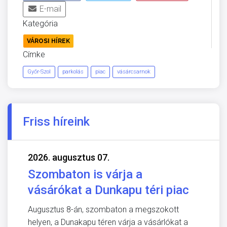
E-mail
Kategória
VÁROSI HÍREK
Címke
Győr-Szol
parkolás
piac
vásárcsarnok
Friss híreink
2026. augusztus 07.
Szombaton is várja a
vásárókat a Dunkapu téri piac
Augusztus 8-án, szombaton a megszokott
helyen, a Dunakapu téren várja a vásárlókat a