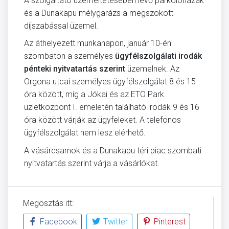
A szolgáltató üzemeltetésében lévő parkolóházak
és a Dunakapu mélygarázs a megszokott
díjszabással üzemel.
Az áthelyezett munkanapon, január 10-én
szombaton a személyes
ügyfélszolgálati irodák
pénteki nyitvatartás szerint
üzemelnek. Az
Orgona utcai személyes ügyfélszolgálat 8 és 15
óra között, míg a Jókai és az ETO Park
üzletközpont I. emeletén található irodák 9 és 16
óra között várják az ügyfeleket. A telefonos
ügyfélszolgálat nem lesz elérhető.
A vásárcsarnok és a Dunakapu téri piac szombati
nyitvatartás szerint várja a vásárlókat.
Megosztás itt:
Facebook
Twitter
Pinterest