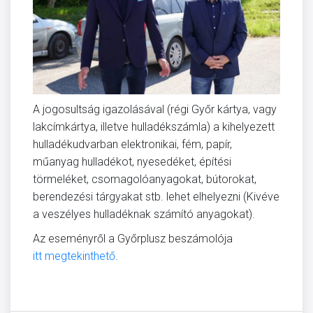
A jogosultság igazolásával (régi Győr kártya, vagy
lakcímkártya, illetve hulladékszámla) a kihelyezett
hulladékudvarban elektronikai, fém, papír,
műanyag hulladékot, nyesedéket, építési
törmeléket, csomagolóanyagokat, bútorokat,
berendezési tárgyakat stb. lehet elhelyezni (Kivéve
a veszélyes hulladéknak számító anyagokat).
Az eseményről a Győrplusz beszámolója
itt megtekinthető
.