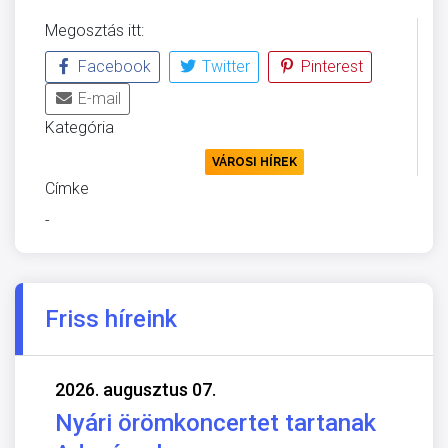
Megosztás itt:
Facebook
Twitter
Pinterest
E-mail
Kategória
KÖRNYEZETVÉDELEM
VÁROSI HÍREK
Címke
-
Friss híreink
2026. augusztus 07.
Nyári örömkoncertet tartanak