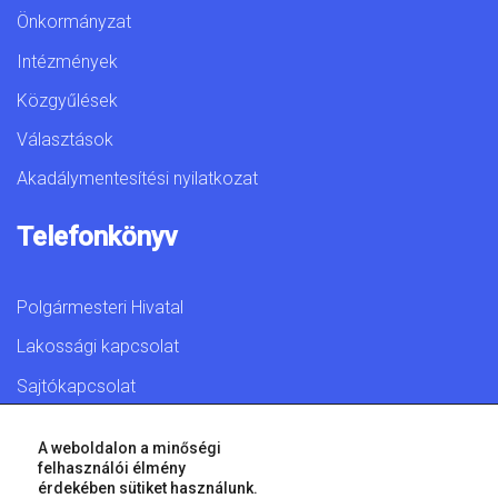
Önkormányzat
Intézmények
Közgyűlések
Választások
Akadálymentesítési nyilatkozat
Telefonkönyv
Polgármesteri Hivatal
Lakossági kapcsolat
Sajtókapcsolat
A weboldalon a minőségi
felhasználói élmény
érdekében sütiket használunk.
© 2026 Győr Megyei Jogú Város • Minden jog fenntartva!