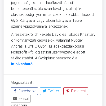
jogosultságukat a hulladékszállítási díj
befizetéséről szóló számlával igazolhatják,
akiknek pedig ilyen nincs, azok a korábban kiadott
Győr Kártyával vagy lakcímkártyával illetve
személyigazolvánnyal érkezzenek.
A részletekről dr. Fekete Dávid és Takács Krisztián,
önkormányzati képviselők, valamint Nyőgér
András, a GYHG Győri Hulladékgazdálkodási
Nonprofit Kft. logisztikai üzemvezetője adott
tájékoztatást. A Győrplusz beszámolója
itt olvasható
.
Megosztás itt:
Facebook
Twitter
Pinterest
E-mail
Kategória