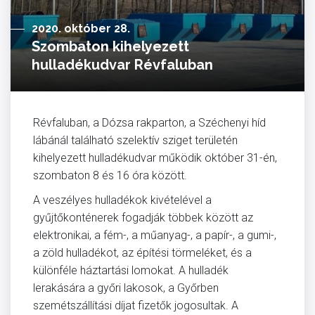
2020. október 28.
Szombaton kihelyezett
hulladékudvar Révfaluban
Révfaluban, a Dózsa rakparton, a Széchenyi híd
lábánál található szelektív sziget területén
kihelyezett hulladékudvar működik október 31-én,
szombaton 8 és 16 óra között.
A veszélyes hulladékok kivételével a
gyűjtőkonténerek fogadják többek között az
elektronikai, a fém-, a műanyag-, a papír-, a gumi-,
a zöld hulladékot, az építési törmeléket, és a
különféle háztartási lomokat. A hulladék
lerakására a győri lakosok, a Győrben
szemétszállítási díjat fizetők jogosultak. A