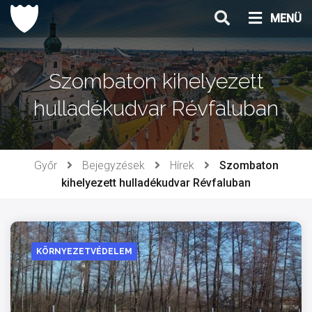
Ugrás
MENÜ
a
tartalomhoz
Szombaton kihelyezett
hulladékudvar Révfaluban
Győr
Bejegyzések
Hírek
Szombaton
kihelyezett hulladékudvar Révfaluban
KÖRNYEZETVÉDELEM