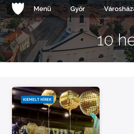
Ugrás
Menü
Győr
Városház
a
tartalomhoz
10 h
KIEMELT HÍREK