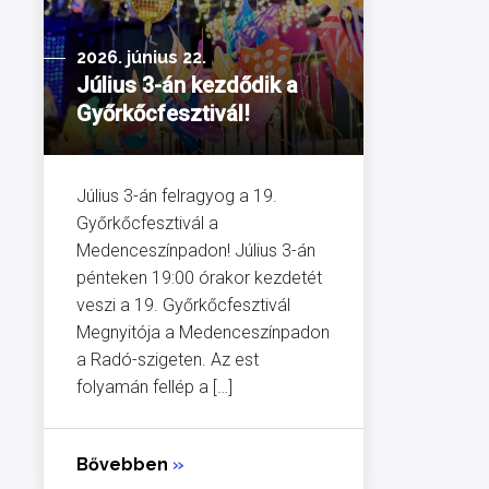
2026. június 22.
Július 3-án kezdődik a
Győrkőcfesztivál!
Július 3-án felragyog a 19.
Győrkőcfesztivál a
Medenceszínpadon! Július 3-án
pénteken 19:00 órakor kezdetét
veszi a 19. Győrkőcfesztivál
Megnyitója a Medenceszínpadon
a Radó-szigeten. Az est
folyamán fellép a […]
Bővebben
»