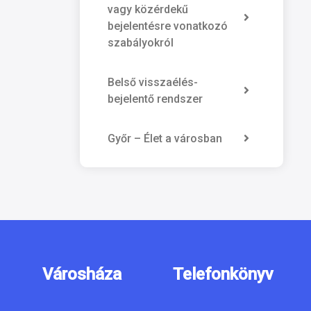
vagy közérdekű
bejelentésre vonatkozó
szabályokról
Belső visszaélés-
bejelentő rendszer
Győr – Élet a városban
Városháza
Telefonkönyv