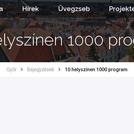
a
Hírek
Üvegzseb
Projekt
elyszínen 1000 pr
Győr
Bejegyzések
10 helyszínen 1000 program