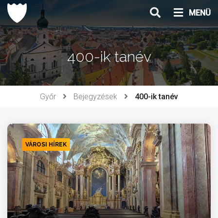
Ugrás
MENÜ
a
tartalomhoz
400-ik tanév
Győr
Bejegyzések
400-ik tanév
VÁROSI HÍREK