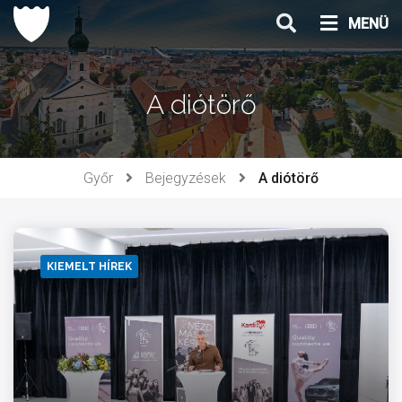
Ugrás
MENÜ
a
tartalomhoz
A diótörő
Győr
Bejegyzések
A diótörő
KIEMELT HÍREK