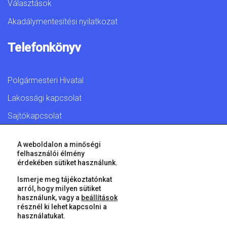
Választások
Akadálymentesítési nyilatkozat
Telefonkönyv
Polgármesteri Hivatal
Lakossági kapcsolat
Sajtókapcsolat
A weboldalon a minőségi
felhasználói élmény
érdekében sütiket használunk.
© 2026 Győr Megyei Jogú Város • Minden jog fenntartva!
Ismerje meg tájékoztatónkat
arról, hogy milyen sütiket
használunk, vagy a
beállítások
résznél ki lehet kapcsolni a
használatukat.