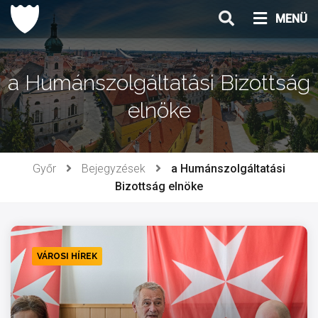
Ugrás
MENÜ
a
tartalomhoz
a Humánszolgáltatási Bizottság
elnöke
Győr
Bejegyzések
a Humánszolgáltatási
Bizottság elnöke
VÁROSI HÍREK