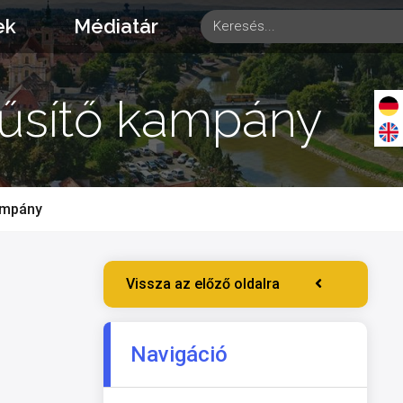
ek
Médiatár
rűsítő kampány
ampány
Vissza az előző oldalra
Navigáció