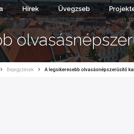
a
Hírek
Üvegzseb
Projekt
bb olvasásnépsze
Bejegyzések
A legsikeresebb olvasásnépszerűsítő k