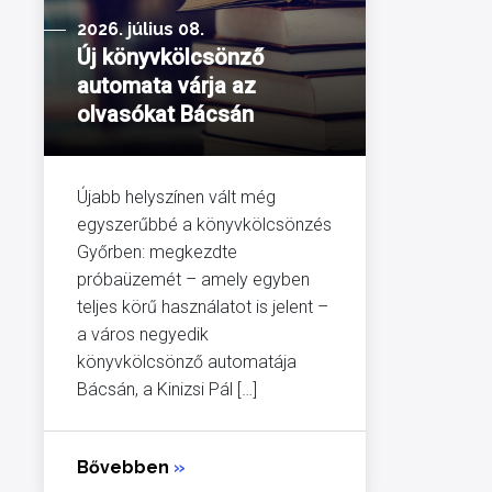
2026. július 08.
Új könyvkölcsönző
automata várja az
olvasókat Bácsán
Újabb helyszínen vált még
egyszerűbbé a könyvkölcsönzés
Győrben: megkezdte
próbaüzemét – amely egyben
teljes körű használatot is jelent –
a város negyedik
könyvkölcsönző automatája
Bácsán, a Kinizsi Pál […]
Bővebben
»