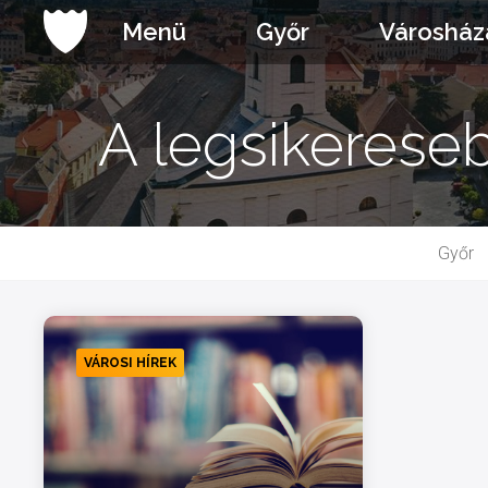
Ugrás
Menü
Győr
Városház
a
tartalomhoz
A legsikerese
Győr
VÁROSI HÍREK