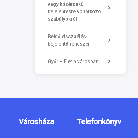
vagy közérdekű
bejelentésre vonatkozó
szabályokról
Belső visszaélés-
bejelentő rendszer
Győr – Élet a városban
Városháza
Telefonkönyv