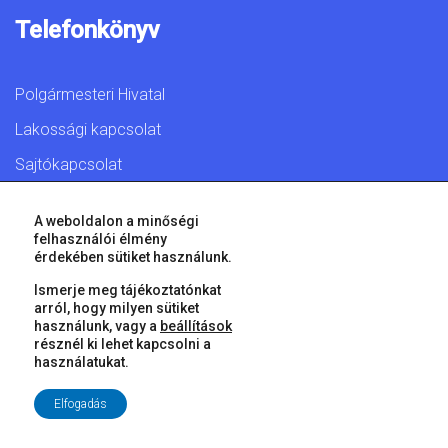
Telefonkönyv
Polgármesteri Hivatal
Lakossági kapcsolat
Sajtókapcsolat
A weboldalon a minőségi
felhasználói élmény
érdekében sütiket használunk.
© 2026 Győr Megyei Jogú Város • Minden jog fenntartva!
Ismerje meg tájékoztatónkat
arról, hogy milyen sütiket
használunk, vagy a
beállítások
résznél ki lehet kapcsolni a
használatukat.
Elfogadás