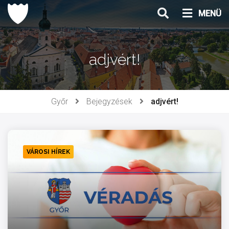
Ugrás
MENÜ
a
tartalomhoz
adjvért!
Győr
Bejegyzések
adjvért!
VÁROSI HÍREK