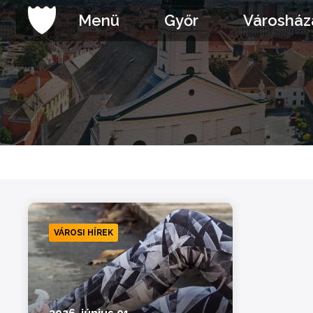
Ugrás
Menü
Győr
Városház
a
tartalomhoz
VÁROSI HÍREK