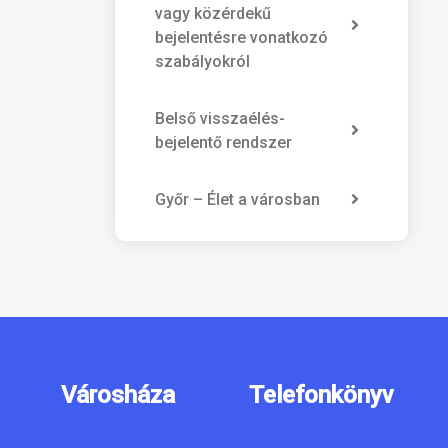
vagy közérdekű
bejelentésre vonatkozó
szabályokról
Belső visszaélés-
bejelentő rendszer
Győr – Élet a városban
Városháza
Telefonkönyv