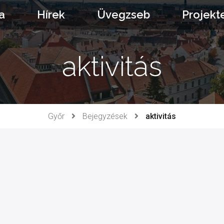
a
Hírek
Üvegzseb
Projekt
aktivitás
Győr
Bejegyzések
aktivitás