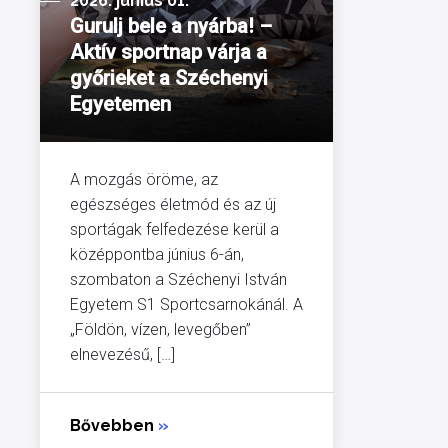
2026. június 01.
Gurulj bele a nyárba! –
Aktív sportnap várja a
győrieket a Széchenyi
Egyetemen
A mozgás öröme, az
egészséges életmód és az új
sportágak felfedezése kerül a
középpontba június 6-án,
szombaton a Széchenyi István
Egyetem S1 Sportcsarnokánál. A
„Földön, vízen, levegőben”
elnevezésű, […]
Bővebben
»