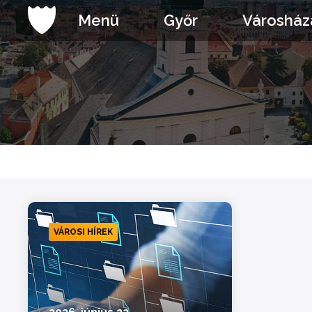
Ugrás
Menü
Győr
Városház
a
tartalomhoz
VÁROSI HÍREK