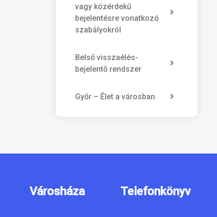
vagy közérdekű
bejelentésre vonatkozó
szabályokról
Belső visszaélés-
bejelentő rendszer
Győr – Élet a városban
Városháza
Telefonkönyv