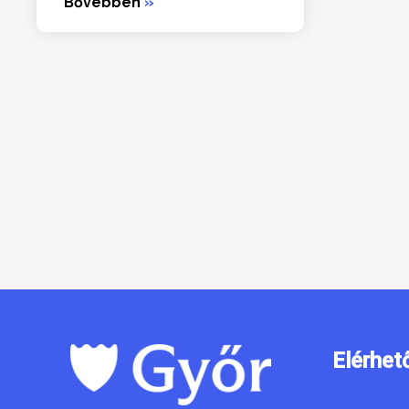
Bővebben
»
Elérhet