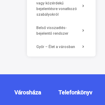
vagy közérdekű
bejelentésre vonatkozó
szabályokról
Belső visszaélés-
bejelentő rendszer
Győr – Élet a városban
Városháza
Telefonkönyv