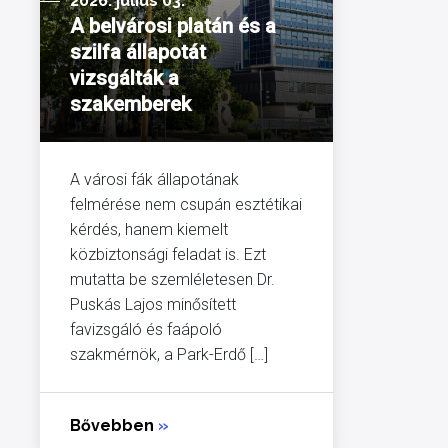
2026. július 03.
A belvárosi platán és a
szilfa állapotát
vizsgálták a
szakemberek
A városi fák állapotának
felmérése nem csupán esztétikai
kérdés, hanem kiemelt
közbiztonsági feladat is. Ezt
mutatta be szemléletesen Dr.
Puskás Lajos minősített
favizsgáló és faápoló
szakmérnök, a Park-Erdő […]
Bővebben
»