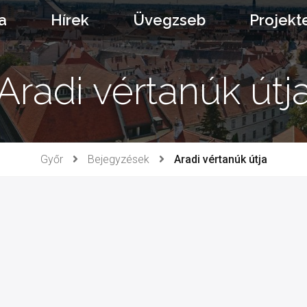
a
Hírek
Üvegzseb
Projekt
Aradi vértanúk útj
Győr
Bejegyzések
Aradi vértanúk útja