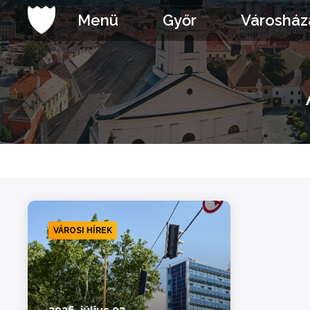
Ugrás
Menü
Győr
Városház
a
tartalomhoz
VÁROSI HÍREK