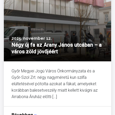
2025. november 12.
Négy új fa az Arany János utcában – a
város zöld jövőjéért
Győr Megyei Jogú Város Önkormányzata és a
Győr-Szol Zrt. négy nagyméretű kun szilfa
elültetésével pótolta azokat a fákat, amelyeket
korábban balesetveszély miatt kellett kivágni az
Arrabona Áruház előtti […]
Bővebben
»