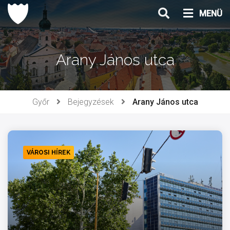
Ugrás
MENÜ
a
tartalomhoz
Arany János utca
Győr
Bejegyzések
Arany János utca
VÁROSI HÍREK