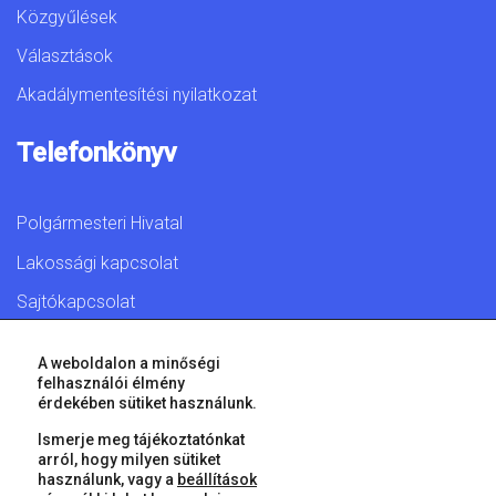
Közgyűlések
Választások
Akadálymentesítési nyilatkozat
Telefonkönyv
Polgármesteri Hivatal
Lakossági kapcsolat
Sajtókapcsolat
A weboldalon a minőségi
felhasználói élmény
érdekében sütiket használunk.
© 2026 Győr Megyei Jogú Város • Minden jog fenntartva!
Ismerje meg tájékoztatónkat
arról, hogy milyen sütiket
használunk, vagy a
beállítások