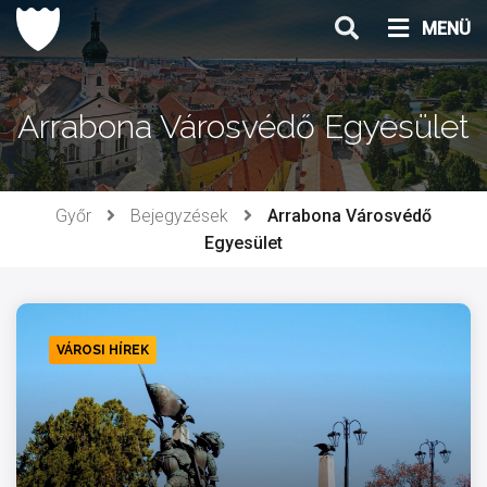
Ugrás
MENÜ
a
tartalomhoz
Arrabona Városvédő Egyesület
Győr
Bejegyzések
Arrabona Városvédő
Egyesület
VÁROSI HÍREK