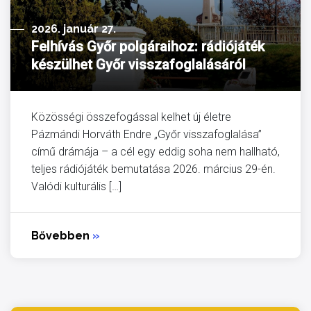
2026. január 27.
Felhívás Győr polgáraihoz: rádiójáték
készülhet Győr visszafoglalásáról
Közösségi összefogással kelhet új életre
Pázmándi Horváth Endre „Győr visszafoglalása”
című drámája – a cél egy eddig soha nem hallható,
teljes rádiójáték bemutatása 2026. március 29-én.
Valódi kulturális […]
Bővebben
»