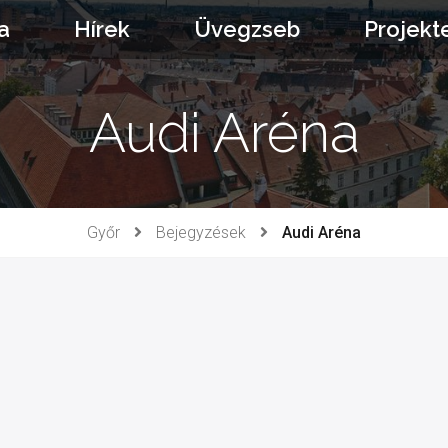
a
Hírek
Üvegzseb
Projekt
Audi Aréna
Győr
Bejegyzések
Audi Aréna