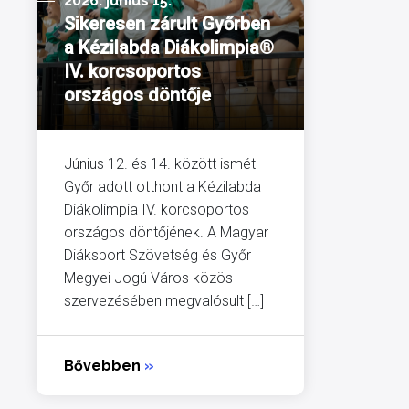
2026. június 15.
Sikeresen zárult Győrben
a Kézilabda Diákolimpia®
IV. korcsoportos
országos döntője
Június 12. és 14. között ismét
Győr adott otthont a Kézilabda
Diákolimpia IV. korcsoportos
országos döntőjének. A Magyar
Diáksport Szövetség és Győr
Megyei Jogú Város közös
szervezésében megvalósult […]
Bővebben
»