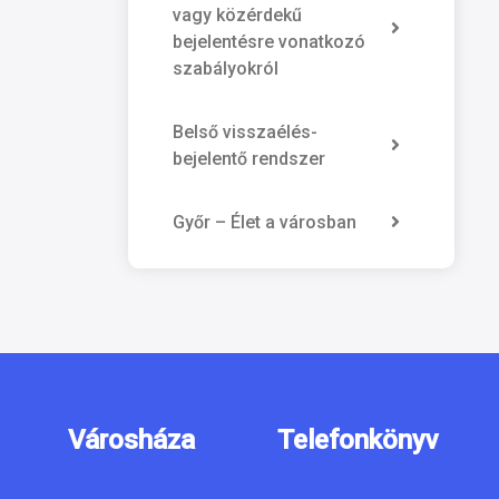
vagy közérdekű
bejelentésre vonatkozó
szabályokról
Belső visszaélés-
bejelentő rendszer
Győr – Élet a városban
Városháza
Telefonkönyv