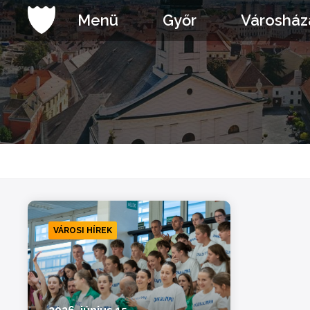
Ugrás
Menü
Győr
Városház
a
tartalomhoz
VÁROSI HÍREK