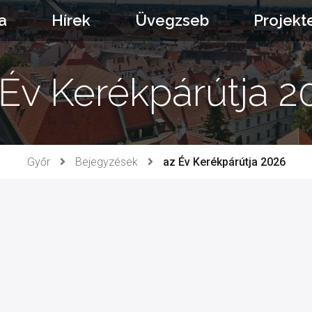
a
Hírek
Üvegzseb
Projekt
 Év Kerékpárútja 2
Győr
Bejegyzések
az Év Kerékpárútja 2026