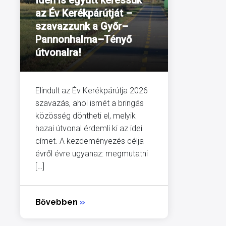
Idén is együtt keressük
az Év Kerékpárútját –
szavazzunk a Győr–
Pannonhalma–Tényő
útvonalra!
Elindult az Év Kerékpárútja 2026
szavazás, ahol ismét a bringás
közösség döntheti el, melyik
hazai útvonal érdemli ki az idei
címet. A kezdeményezés célja
évről évre ugyanaz: megmutatni
[…]
Bővebben
»