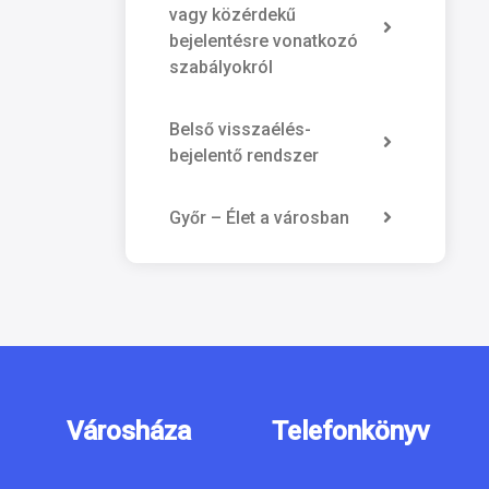
vagy közérdekű
bejelentésre vonatkozó
szabályokról
Belső visszaélés-
bejelentő rendszer
Győr – Élet a városban
Városháza
Telefonkönyv