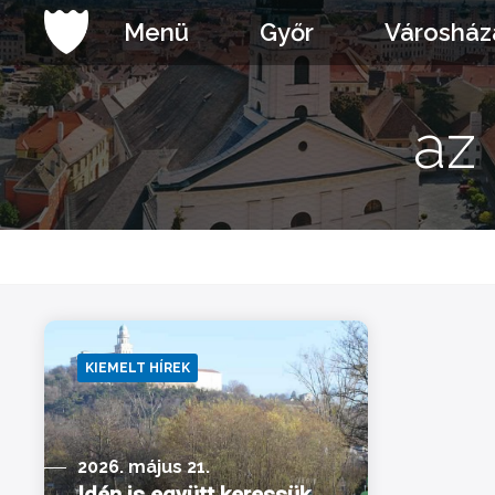
Ugrás
Menü
Győr
Városház
a
tartalomhoz
az
KIEMELT HÍREK
2026. május 21.