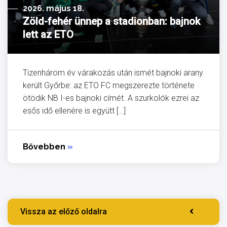
2026. május 18.
Zöld-fehér ünnep a stadionban: bajnok
lett az ETO
Tizenhárom év várakozás után ismét bajnoki arany
került Győrbe: az ETO FC megszerezte története
ötödik NB I-es bajnoki címét. A szurkolók ezrei az
esős idő ellenére is együtt […]
Bővebben
»
Vissza az előző oldalra