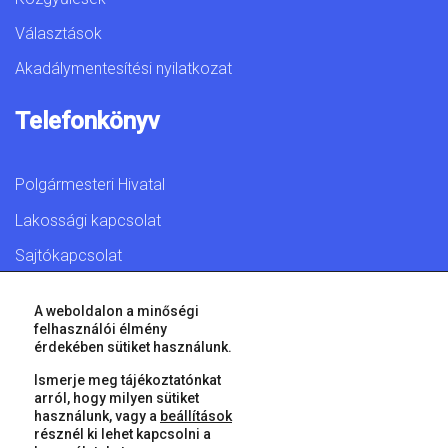
Választások
Akadálymentesítési nyilatkozat
Telefonkönyv
Polgármesteri Hivatal
Lakossági kapcsolat
Sajtókapcsolat
A weboldalon a minőségi
felhasználói élmény
érdekében sütiket használunk.
© 2026 Győr Megyei Jogú Város • Minden jog fenntartva!
Ismerje meg tájékoztatónkat
arról, hogy milyen sütiket
használunk, vagy a
beállítások
résznél ki lehet kapcsolni a