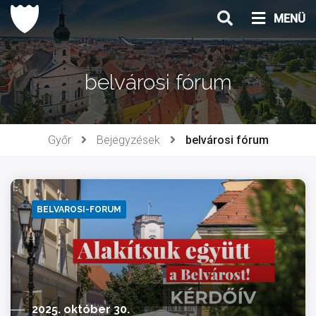
Ugrás
MENÜ
a
tartalomhoz
belvárosi fórum
Győr
Bejegyzések
belvárosi fórum
BELVAROSI-FORUM
2025. október 30.