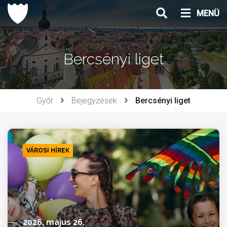
Ugrás
MENÜ
a
tartalomhoz
Bercsényi liget
Győr
Bejegyzések
Bercsényi liget
VÁROSI HÍREK
2026. május 26.