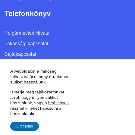
Telefonkönyv
Polgármesteri Hivatal
Lakossági kapcsolat
Sajtókapcsolat
A weboldalon a minőségi
felhasználói élmény érdekében
sütiket használunk.
© 2026 Győr Megyei Jogú Város • Minden jog fenntartva!
Ismerje meg tájékoztatónkat
arról, hogy milyen sütiket
használunk, vagy a
beállítások
résznél ki lehet kapcsolni a
használatukat.
Elfogadás