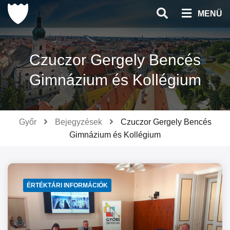
Ugrás
MENÜ
a
tartalomhoz
Czuczor Gergely Bencés
Gimnázium és Kollégium
Győr
Bejegyzések
Czuczor Gergely Bencés
Gimnázium és Kollégium
ÉRTÉKTÁRI INFORMÁCIÓK