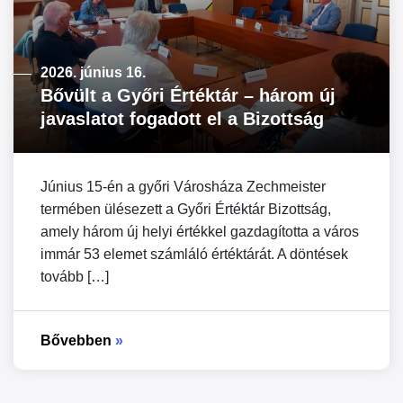
2026. június 16.
Bővült a Győri Értéktár – három új
javaslatot fogadott el a Bizottság
Június 15-én a győri Városháza Zechmeister
termében ülésezett a Győri Értéktár Bizottság,
amely három új helyi értékkel gazdagította a város
immár 53 elemet számláló értéktárát. A döntések
tovább […]
Bővebben
»