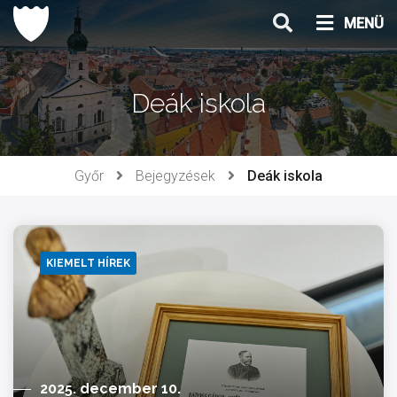
Ugrás
MENÜ
a
tartalomhoz
Deák iskola
Győr
Bejegyzések
Deák iskola
KIEMELT HÍREK
2025. december 10.