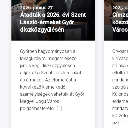
2026. június 27.
2025. 
Átadták a 2026. évi Szent
Címze
László-érmeket Győr
köszö
díszközgyűlésén
Város
Győrben hagyományosan a
Orvosna
lovagkirályról megemlékező
kihíváso
június végi díszközgyűlésen
munka 
adják át a Szent László-díjakat
eltöltöt
és érmeket. Az elismerést a
minden
következő kiemelkedő
szolgál
személyiségek vehették át Győr
Különös
Megyei Jogú Város
érdeme
polgármesterétől: […]
mindazo
körzeti
az […]