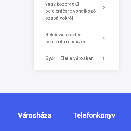
vagy közérdekű
bejelentésre vonatkozó
szabályokról
Belső visszaélés-
bejelentő rendszer
Győr – Élet a városban
Városháza
Telefonkönyv