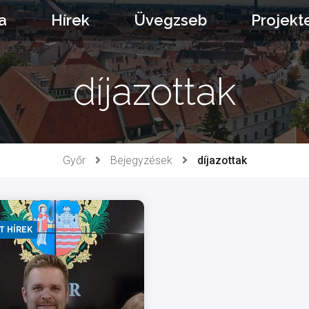
a
Hírek
Üvegzseb
Projekt
díjazottak
Győr
Bejegyzések
díjazottak
T HÍREK