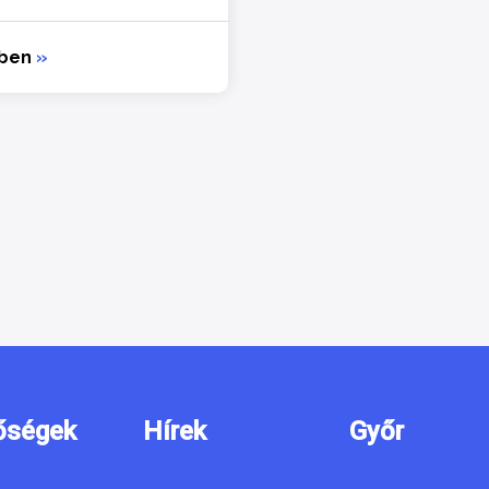
bben
»
őségek
Hírek
Győr