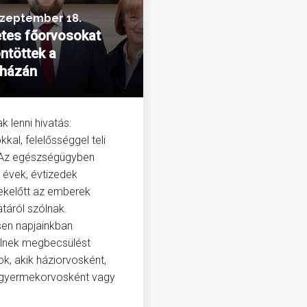
szeptember 18.
tes főorvosokat
ntöttek a
házán
k lenni hivatás:
kkal, felelősséggel teli
Az egészségügyben
t évek, évtizedek
ekelőtt az emberek
atáról szólnak.
en napjainkban
lnek megbecsülést
k, akik háziorvosként,
 gyermekorvosként vagy