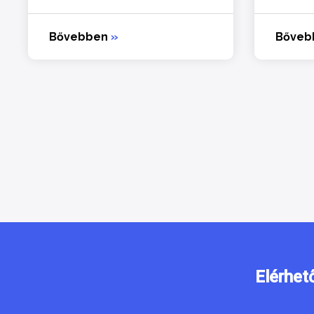
Bővebben
»
Bőve
Elérhet