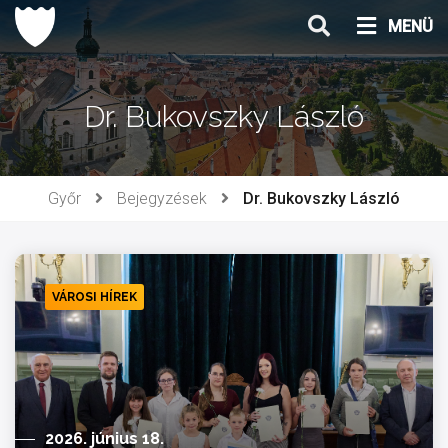
Ugrás
MENÜ
a
tartalomhoz
Dr. Bukovszky László
Győr
Bejegyzések
Dr. Bukovszky László
VÁROSI HÍREK
2026. június 18.