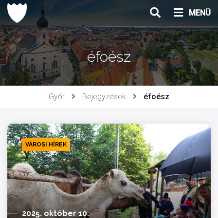
Ugrás
MENÜ
a
tartalomhoz
éfoész
Győr
Bejegyzések
éfoész
VÁROSI HÍREK
2025. október 10.