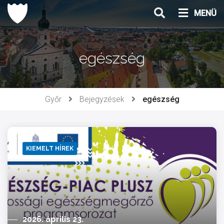
Ugrás
MENÜ
a
tartalomhoz
egészség
Győr
Bejegyzések
egészség
KIEMELT HÍREK
2026. április 23.