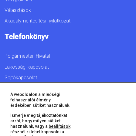
Választások
Akadálymentesítési nyilatkozat
Telefonkönyv
Polgármesteri Hivatal
Lakossági kapcsolat
Sajtókapcsolat
A weboldalon a minőségi
felhasználói élmény
érdekében sütiket használunk.
© 2026 Győr Megyei Jogú Város • Minden jog fenntartva!
Ismerje meg tájékoztatónkat
arról, hogy milyen sütiket
használunk, vagy a
beállítások
résznél ki lehet kapcsolni a