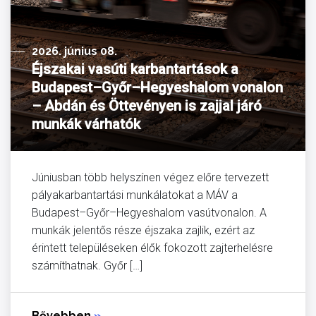
2026. június 08.
Éjszakai vasúti karbantartások a
Budapest–Győr–Hegyeshalom vonalon
– Abdán és Öttevényen is zajjal járó
munkák várhatók
Júniusban több helyszínen végez előre tervezett
pályakarbantartási munkálatokat a MÁV a
Budapest–Győr–Hegyeshalom vasútvonalon. A
munkák jelentős része éjszaka zajlik, ezért az
érintett településeken élők fokozott zajterhelésre
számíthatnak. Győr […]
Bővebben
»