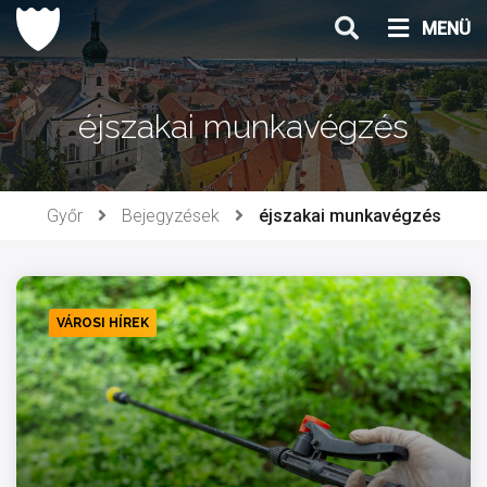
Ugrás
MENÜ
a
tartalomhoz
éjszakai munkavégzés
Győr
Bejegyzések
éjszakai munkavégzés
VÁROSI HÍREK