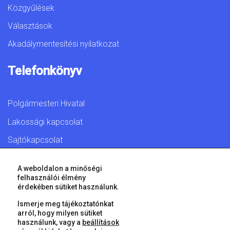
Közgyűlések
Választások
Akadálymentesítési nyilatkozat
Telefonkönyv
Polgármesteri Hivatal
Lakossági kapcsolat
Sajtókapcsolat
A weboldalon a minőségi
felhasználói élmény
érdekében sütiket használunk.
© 2026 Győr Megyei Jogú Város • Minden jog fenntartva!
Ismerje meg tájékoztatónkat
arról, hogy milyen sütiket
használunk, vagy a
beállítások