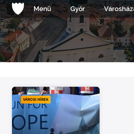
Ugrás
Menü
Győr
Városház
a
tartalomhoz
VÁROSI HÍREK