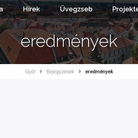
a
Hírek
Üvegzseb
Projekt
eredmények
Győr
Bejegyzések
eredmények