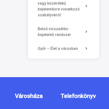
vagy közérdekű
bejelentésre vonatkozó
szabályokról
Belső visszaélés-
bejelentő rendszer
Győr – Élet a városban
Városháza
Telefonkönyv