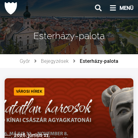
Ugrás
MENÜ
a
tartalomhoz
Esterházy-palota
Győr
Bejegyzések
Esterházy-palota
VÁROSI HÍREK
2026. június 11.