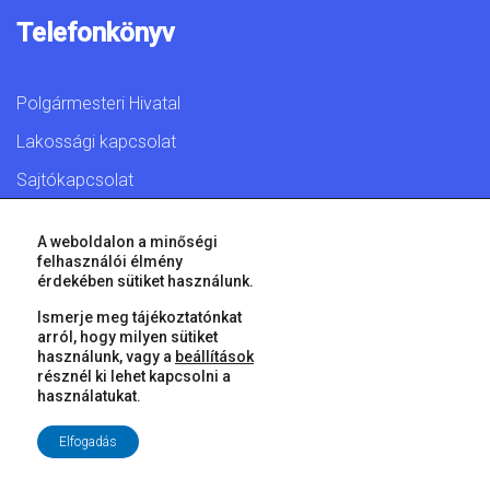
Telefonkönyv
Polgármesteri Hivatal
Lakossági kapcsolat
Sajtókapcsolat
A weboldalon a minőségi
felhasználói élmény
érdekében sütiket használunk.
© 2026 Győr Megyei Jogú Város • Minden jog fenntartva!
Ismerje meg tájékoztatónkat
arról, hogy milyen sütiket
használunk, vagy a
beállítások
résznél ki lehet kapcsolni a
használatukat.
Elfogadás