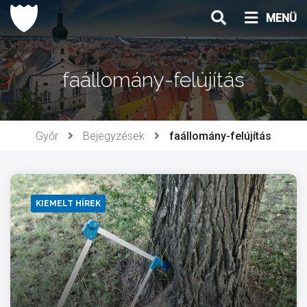
Ugrás
MENÜ
a
tartalomhoz
faállomány-felújítás
Győr
Bejegyzések
faállomány-felújítás
KIEMELT HÍREK