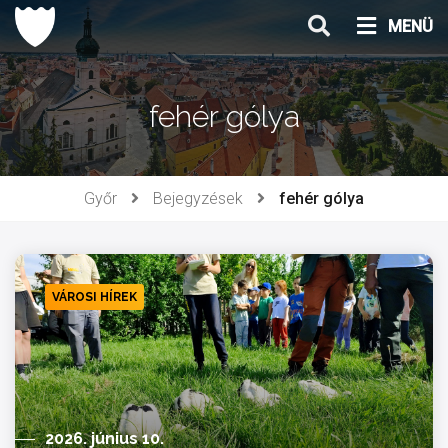
Ugrás
MENÜ
a
tartalomhoz
fehér gólya
Győr
Bejegyzések
fehér gólya
VÁROSI HÍREK
2026. június 10.