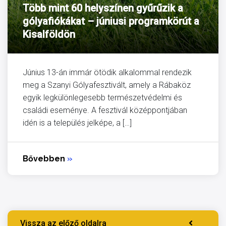
Több mint 60 helyszínen gyűrűzik a
gólyafiókákat – júniusi programkörút a
Kisalföldön
Június 13-án immár ötödik alkalommal rendezik
meg a Szanyi Gólyafesztivált, amely a Rábaköz
egyik legkülönlegesebb természetvédelmi és
családi eseménye. A fesztivál középpontjában
idén is a település jelképe, a […]
Bővebben
»
Vissza az előző oldalra