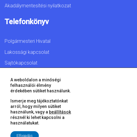
Akadálymentesítési nyilatkozat
Telefonkönyv
Polgármesteri Hivatal
Lakossági kapcsolat
Sajtókapcsolat
A weboldalon a minőségi
felhasználói élmény
érdekében sütiket használunk.
© 2026 Győr Megyei Jogú Város • Minden jog fenntartva!
Ismerje meg tájékoztatónkat
arról, hogy milyen sütiket
használunk, vagy a
beállítások
résznél ki lehet kapcsolni a
használatukat.
Elfogadás