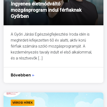
Ingyenes életmódváltó
mozgásprogram indul férfiaknak
Győrben
A Győri Járási Egészségfejlesztési Iroda idén is
meghirdeti kifejezetten 60 év alatti, aktív korú
férfiak számára szóló mozgásprogramját. A
kezdeményezés tavaly indult el első alkalommal,
és a résztvevők […]
Bővebben
»
VÁROSI HÍREK