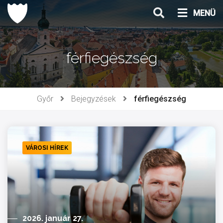
Ugrás
MENÜ
a
tartalomhoz
férfiegészség
Győr
Bejegyzések
férfiegészség
VÁROSI HÍREK
2026. január 27.