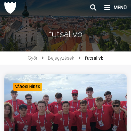
Ugrás
MENÜ
a
tartalomhoz
futsal vb
Győr
Bejegyzések
futsal vb
VÁROSI HÍREK