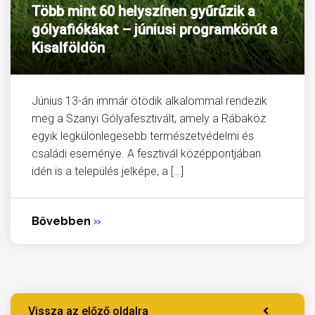
Több mint 60 helyszínen gyűrűzik a
gólyafiókákat – júniusi programkörút a
Kisalföldön
Június 13-án immár ötödik alkalommal rendezik
meg a Szanyi Gólyafesztivált, amely a Rábaköz
egyik legkülönlegesebb természetvédelmi és
családi eseménye. A fesztivál középpontjában
idén is a település jelképe, a […]
Bővebben
»
Vissza az előző oldalra