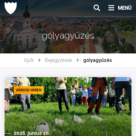
Ugrás
MENÜ
a
tartalomhoz
gólyagyűzés
Győr
Bejegyzések
gólyagyűzés
VÁROSI HÍREK
2026. június 10.