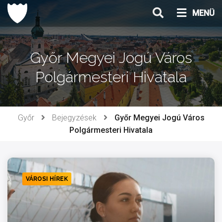
Ugrás
MENÜ
a
tartalomhoz
Győr Megyei Jogú Város
Polgármesteri Hivatala
Győr
Bejegyzések
Győr Megyei Jogú Város
Polgármesteri Hivatala
VÁROSI HÍREK