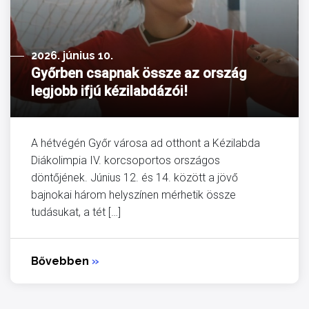
2026. június 10.
Győrben csapnak össze az ország
legjobb ifjú kézilabdázói!
A hétvégén Győr városa ad otthont a Kézilabda
Diákolimpia IV. korcsoportos országos
döntőjének. Június 12. és 14. között a jövő
bajnokai három helyszínen mérhetik össze
tudásukat, a tét […]
Bővebben
»