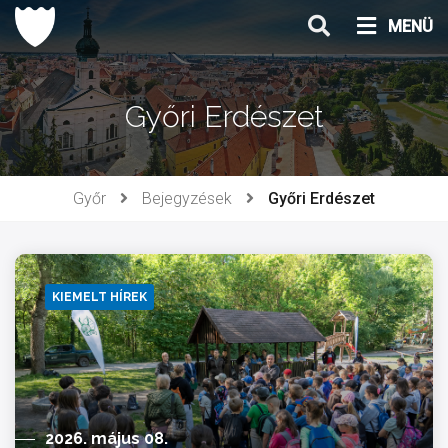
Ugrás
MENÜ
a
tartalomhoz
Győri Erdészet
Győr
Bejegyzések
Győri Erdészet
KIEMELT HÍREK
2026. május 08.