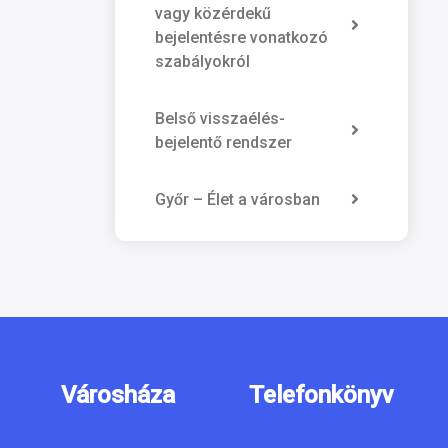
vagy közérdekű
bejelentésre vonatkozó
szabályokról
Belső visszaélés-
bejelentő rendszer
Győr – Élet a városban
Városháza
Telefonkönyv