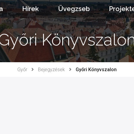
a
Hírek
Üvegzseb
Projekt
Győri Könyvszalo
Győr
Bejegyzések
Győri Könyvszalon