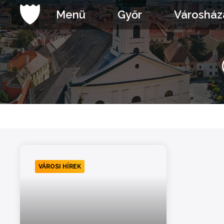
Ugrás
Menü
Győr
Városház
a
tartalomhoz
VÁROSI HÍREK