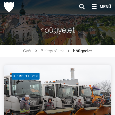
Ugrás
MENÜ
a
tartalomhoz
hóügyelet
Győr
Bejegyzések
hóügyelet
KIEMELT HÍREK