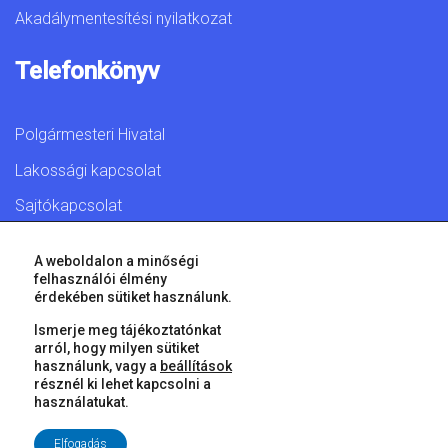
Akadálymentesítési nyilatkozat
Telefonkönyv
Polgármesteri Hivatal
Lakossági kapcsolat
Sajtókapcsolat
A weboldalon a minőségi
felhasználói élmény
érdekében sütiket használunk.
© 2026 Győr Megyei Jogú Város • Minden jog fenntartva!
Ismerje meg tájékoztatónkat
arról, hogy milyen sütiket
használunk, vagy a
beállítások
résznél ki lehet kapcsolni a
használatukat.
Elfogadás