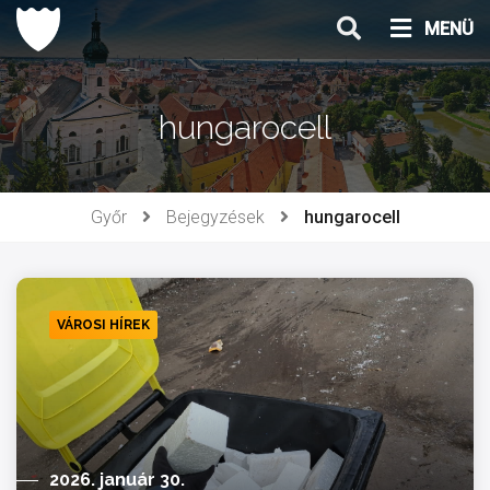
Ugrás
MENÜ
a
tartalomhoz
hungarocell
Győr
Bejegyzések
hungarocell
VÁROSI HÍREK
2026. január 30.