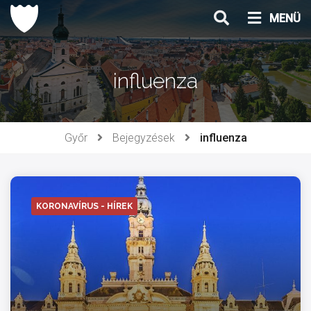
Ugrás
MENÜ
a
tartalomhoz
influenza
Győr
Bejegyzések
influenza
KORONAVÍRUS - HÍREK