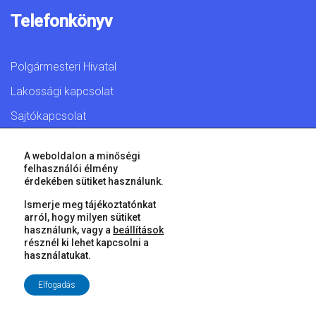
Telefonkönyv
Polgármesteri Hivatal
Lakossági kapcsolat
Sajtókapcsolat
A weboldalon a minőségi
felhasználói élmény
érdekében sütiket használunk.
© 2026 Győr Megyei Jogú Város • Minden jog fenntartva!
Ismerje meg tájékoztatónkat
arról, hogy milyen sütiket
használunk, vagy a
beállítások
résznél ki lehet kapcsolni a
használatukat.
Elfogadás