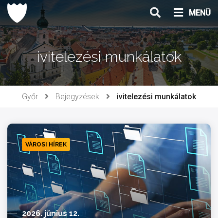
Ugrás
MENÜ
a
tartalomhoz
ivitelezési munkálatok
Győr
Bejegyzések
ivitelezési munkálatok
VÁROSI HÍREK
2026. június 12.