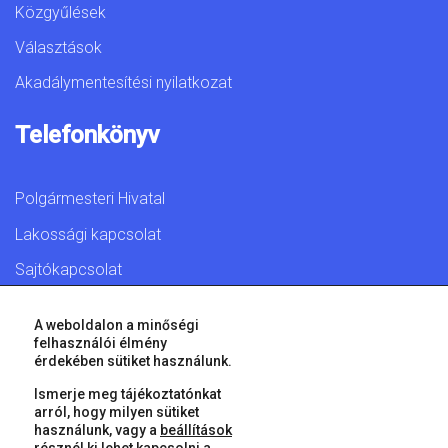
Közgyűlések
Választások
Akadálymentesítési nyilatkozat
Telefonkönyv
Polgármesteri Hivatal
Lakossági kapcsolat
Sajtókapcsolat
A weboldalon a minőségi
felhasználói élmény
érdekében sütiket használunk.
© 2026 Győr Megyei Jogú Város • Minden jog fenntartva!
Ismerje meg tájékoztatónkat
arról, hogy milyen sütiket
használunk, vagy a
beállítások