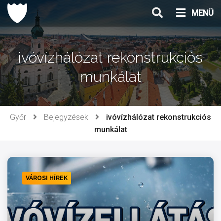
Ugrás
MENÜ
a
tartalomhoz
ivóvízhálózat rekonstrukciós
munkálat
Győr
Bejegyzések
ivóvízhálózat rekonstrukciós
munkálat
VÁROSI HÍREK