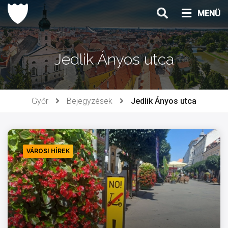
Ugrás
MENÜ
a
tartalomhoz
Jedlik Ányos utca
Győr
Bejegyzések
Jedlik Ányos utca
VÁROSI HÍREK