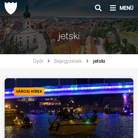
Ugrás
MENÜ
a
tartalomhoz
jetski
Győr
Bejegyzések
jetski
VÁROSI HÍREK