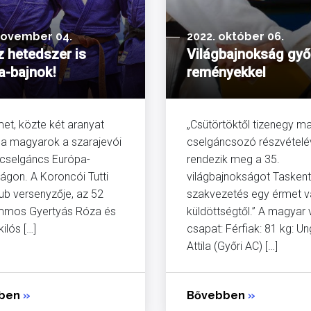
november 04.
2022. október 06.
z hetedszer is
Világbajnokság győ
a-bajnok!
reményekkel
met, közte két aranyat
„Csütörtöktől tizenegy m
 a magyarok a szarajevói
cselgáncsozó részvételé
cselgáncs Európa-
rendezik meg a 35.
ágon. A Koroncói Tutti
világbajnokságot Taskent
ub versenyzője, az 52
szakvezetés egy érmet v
ammos Gyertyás Róza és
küldöttségtől.” A magyar 
ilós […]
csapat: Férfiak: 81 kg: Un
Attila (Győri AC) […]
bben
»
Bővebben
»