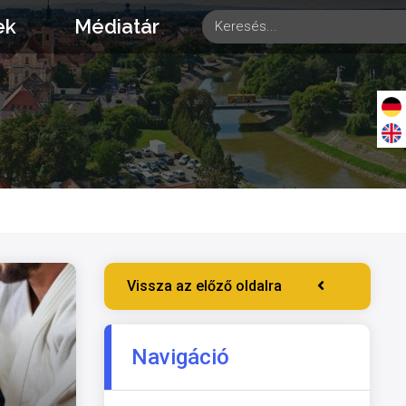
ek
Médiatár
Vissza az előző oldalra
Navigáció