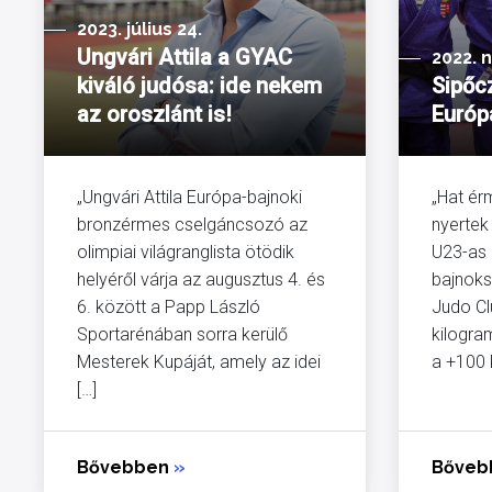
2023. július 24.
Ungvári Attila a GYAC
2022. 
kiváló judósa: ide nekem
Sipőc
az oroszlánt is!
Európ
„Ungvári Attila Európa-bajnoki
„Hat ér
bronzérmes cselgáncsozó az
nyertek
olimpiai világranglista ötödik
U23-as 
helyéről várja az augusztus 4. és
bajnoks
6. között a Papp László
Judo Cl
Sportarénában sorra kerülő
kilogr
Mesterek Kupáját, amely az idei
a +100 k
[…]
Bővebben
»
Bőve