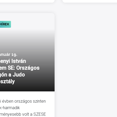
HÍREK
anuár 19.
enyi István
em SE: Országos
ón a Judo
sztály
yi évben országos szinten
k-harmadik
dményesebb volt a SZESE