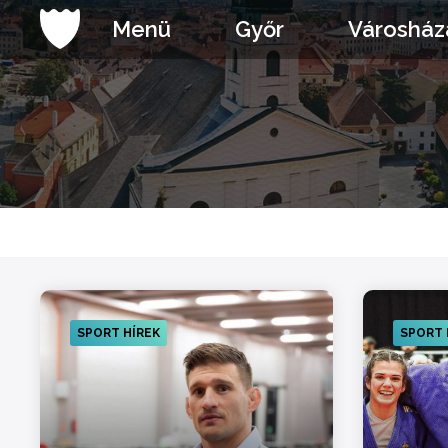
Ugrás
Menü
Győr
Városház
a
tartalomhoz
SPORT HÍREK
SPORT 