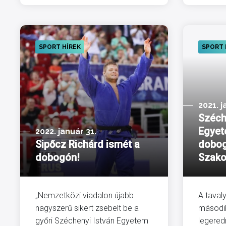
SPORT HÍREK
SPORT 
2021. j
Széch
Egyet
2022. január 31.
Sipőcz Richárd ismét a
dobog
dobogón!
Szako
„Nemzetközi viadalon újabb
A taval
nagyszerű sikert zsebelt be a
másodi
győri Széchenyi István Egyetem
legere