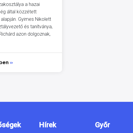
akosztálya a hazai
ég által közzétett
 alapján. Gyimes Nikolett
tályvezető és tanítványa,
Richárd azon dolgoznak,
bben
»
őségek
Hírek
Győr