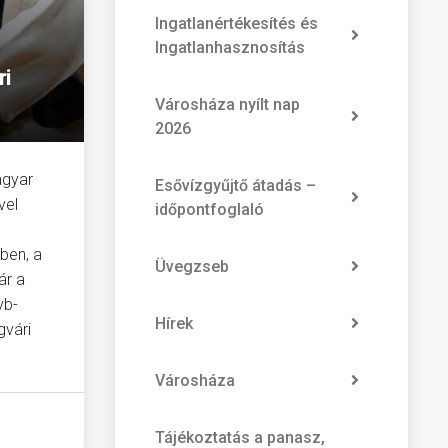
Ingatlanértékesítés és
Ingatlanhasznosítás
ri
Városháza nyílt nap
2026
agyar
Esővízgyűjtő átadás –
vel
időpontfoglaló
ben, a
Üvegzseb
ár a
vb-
Hírek
gvári
Városháza
Tájékoztatás a panasz,