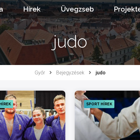
a
Hírek
Üvegzseb
Projekt
judo
Győr
Bejegyzések
judo
HÍREK
SPORT HÍREK