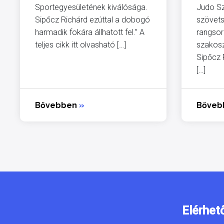
Sportegyesületének kiválósága.
Judo Sz
Sipőcz Richárd ezúttal a dobogó
szövets
harmadik fokára állhatott fel.” A
rangsor
teljes cikk itt olvasható […]
szakosz
Sipőcz 
[…]
Bővebben
»
Bőve
Elérhet